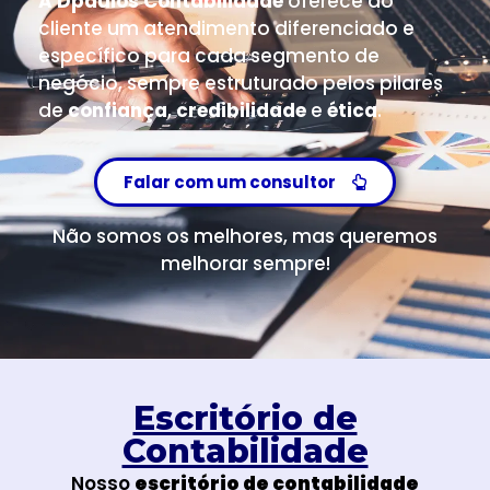
A Dpaulos Contabilidade
oferece ao
cliente um atendimento diferenciado e
específico para cada segmento de
negócio, sempre estruturado pelos pilares
de
confiança
,
credibilidade
e
ética
.
Falar com um consultor
Não somos os melhores, mas queremos
melhorar sempre!
Escritório de
Contabilidade
Nosso
escritório de contabilidade